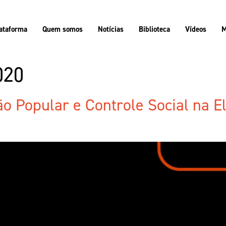
ataforma
Quem somos
Notícias
Biblioteca
Vídeos
M
020
o Popular e Controle Social na El