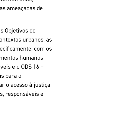
lias ameaçadas de
s Objetivos do
ontextos urbanos, as
pecificamente, com os
tamentos humanos
áveis e o ODS 16 –
as para o
r o acesso à justiça
es, responsáveis e