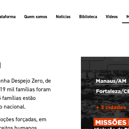
ataforma
Quem somos
Notícias
Biblioteca
Vídeos
M
a
nha Despejo Zero, de
19 mil famílias foram
 famílias estão
o nacional.
moções forçadas, em
ireitos humanos,