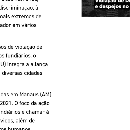
discriminação, à
 mais extremos de
lador em vários
sos de violação de
s fundiários, o
) integra a aliança
 diversas cidades
madas em Manaus (AM)
2021. O foco da ação
fundiários e chamar à
vidos, além de
ntos humanos,