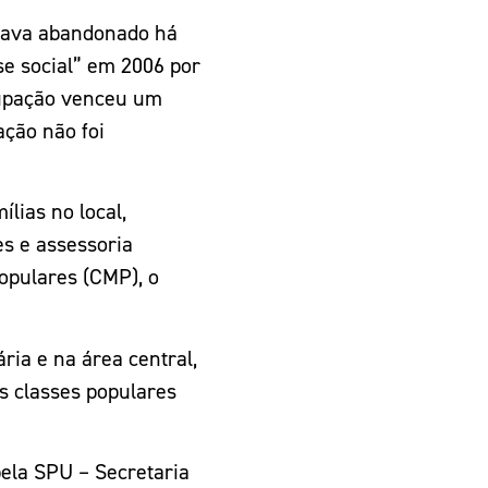
stava abandonado há
sse social” em 2006 por
cupação venceu um
ão não foi
́lias no local,
es e assessoria
opulares (CMP), o
ria e na área central,
as classes populares
 pela SPU – Secretaria