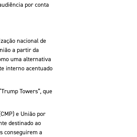
audiência por conta
ação nacional de
ião a partir da
 como uma alternativa
te interno acentuado
s “Trump Towers”, que
(CMP) e União por
nte destinado ao
́s conseguirem a