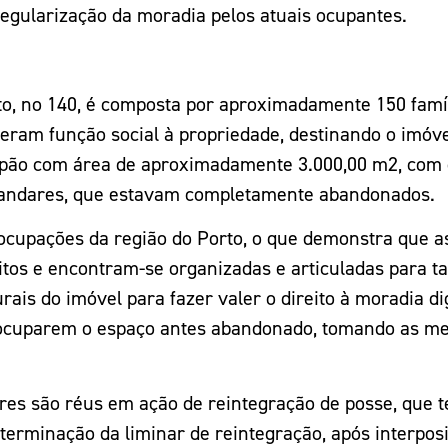
regularização da moradia pelos atuais ocupantes.
to, no 140, é composta por aproximadamente 150 famíl
deram função social à propriedade, destinando o imó
pão com área de aproximadamente 3.000,00 m2, com d
̂s andares, que estavam completamente abandonados.
upações da região do Porto, o que demonstra que as 
reitos e encontram-se organizadas e articuladas para t
uturais do imóvel para fazer valer o direito à moradia
 ocuparem o espaço antes abandonado, tomando as me
res são réus em ação de reintegração de posse, que 
minação da liminar de reintegração, após interposi