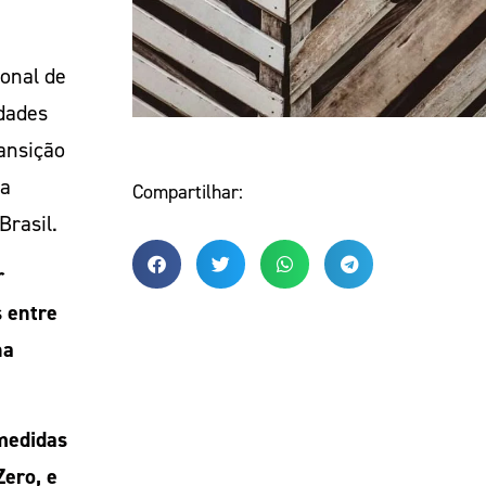
onal de
idades
ansição
ra
Compartilhar:
Brasil.
r
s entre
ha
medidas
ero, e