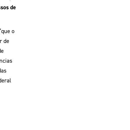
ssos de
“que o
r de
de
âncias
das
deral