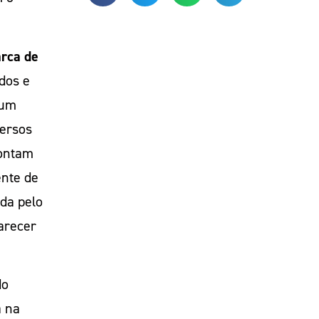
arca de
dos e
 um
versos
pontam
ente de
ada pelo
arecer
do
a na