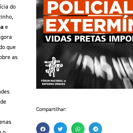
cia do
inho,
sa
e
agora
do que
obre as
ades
sde
Compartilhar:
penas
m o