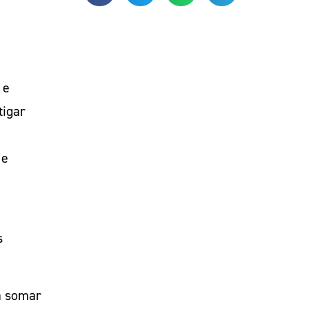
 e
tigar
 e
.
s
a somar