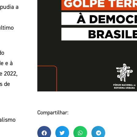
pudia a
último
do
e e à
e 2022,
s de
Compartilhar:
alismo