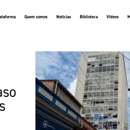
ataforma
Quem somos
Notícias
Biblioteca
Vídeos
M
3
aso
s