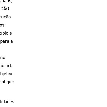
anaus,
UÇÃO
trução
 os
ípio e
 para a
 no
o art.
bjetivo
nal que
tidades