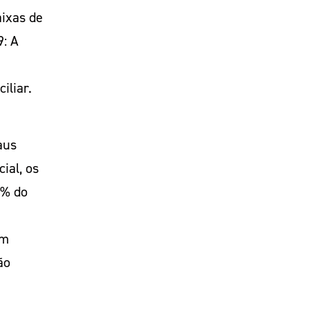
aixas de
9: A
iliar.
aus
ial, os
0% do
um
ão