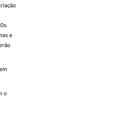
criação
 Os
mas e
serão
 em
m o