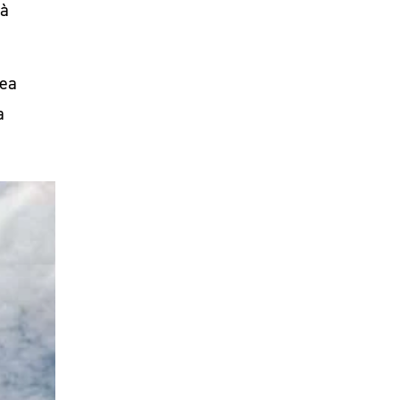
 à
rea
a