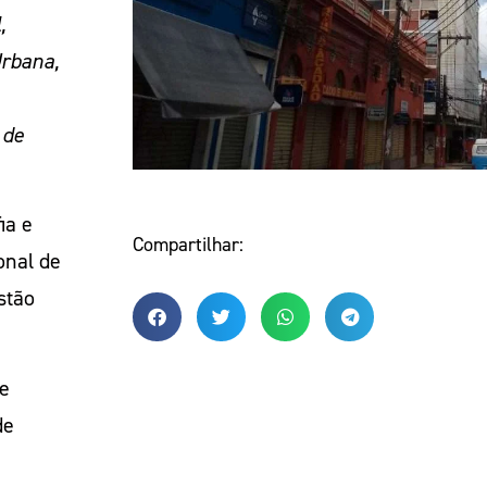
,
rbana,
 de
ia e
Compartilhar:
onal de
stão
de
de