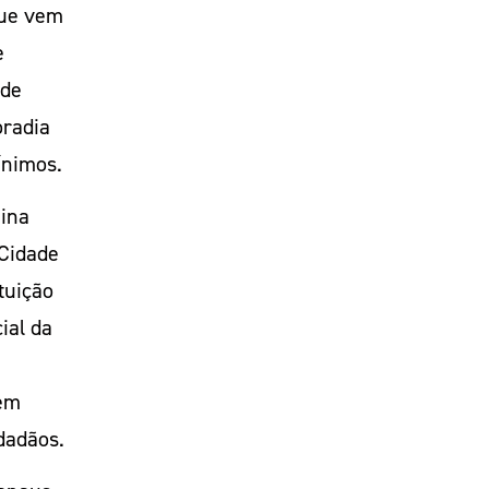
que vem
e
 de
oradia
ínimos.
mina
 Cidade
tuição
ial da
sem
dadãos.