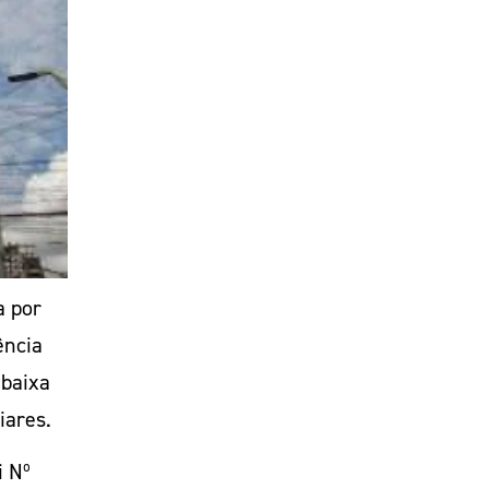
a por
ência
 baixa
iares.
i Nº