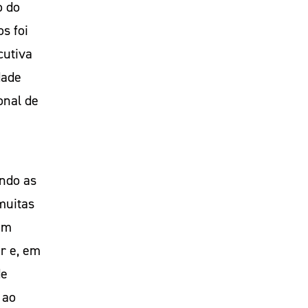
o do
s foi
cutiva
dade
onal de
ndo as
muitas
um
r e, em
de
 ao