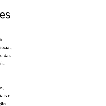
es
a
social,
do das
ís.
os,
iais e
ção