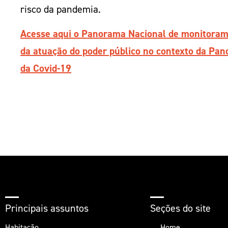
risco da pandemia.
Acesse aqui o Panorama Nacional de monitora
da atuação do poder público no contexto da Pa
da Covid-19
Principais assuntos
Seções do site
Habitação
Home