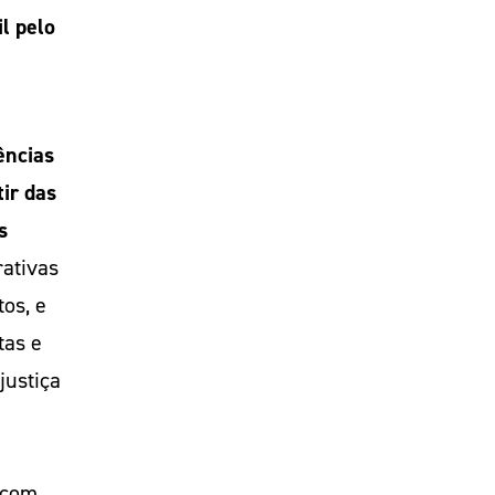
l pelo
ências
ir das
s
rativas
tos, e
tas e
justiça
e com