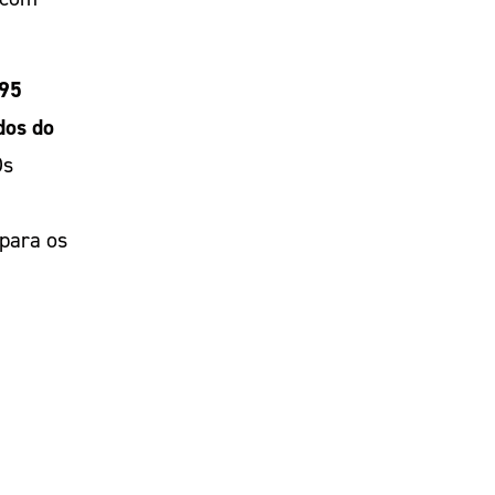
95
dos do
Os
 para os