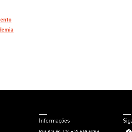
mento
ndemia
Informações
Sig
Rua Araújo, 124 – Vila Buarque