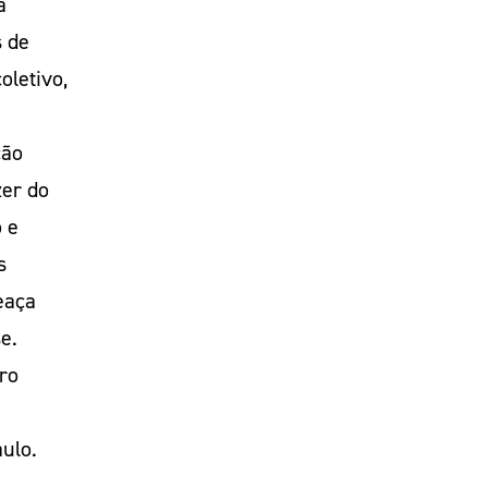
a
s de
oletivo,
ção
zer do
 e
s
eaça
e.
ro
ulo.