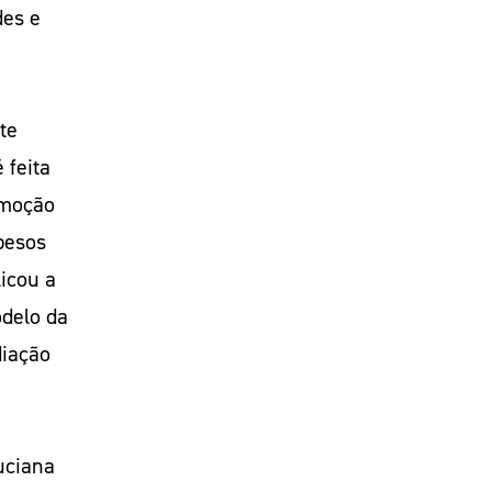
des e
te
 feita
emoção
 pesos
icou a
odelo da
diação
uciana