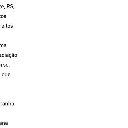
e, RS,
tos
reitos
rma
ediação
urso,
s que
mpanha
bana