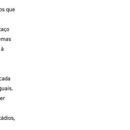
os que
taço
temas
 à
rcada
guais.
ser
ádios,