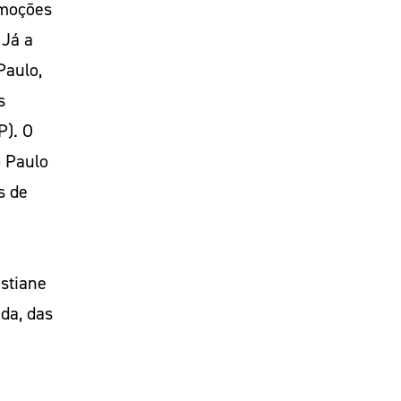
emoções
 Já a
Paulo,
s
P). O
o Paulo
s de
stiane
da, das