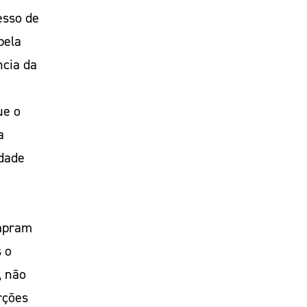
esso de
pela
ncia da
ue o
a
dade
umpram
 o
, não
rções