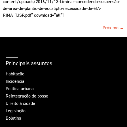
content/uploads/2016/11/13-Liminar-concedendo-suspensão-
de-área-de-plantio-de-eucalipto-necessidade-de-EIA-
RIMA_TJSP.pdf” download=”all”]
Próximo
→
Principais assuntos
Habitação
Incidência
Política urbana
Reintegração de posse
Direito à cidade
Legislação
Boletins