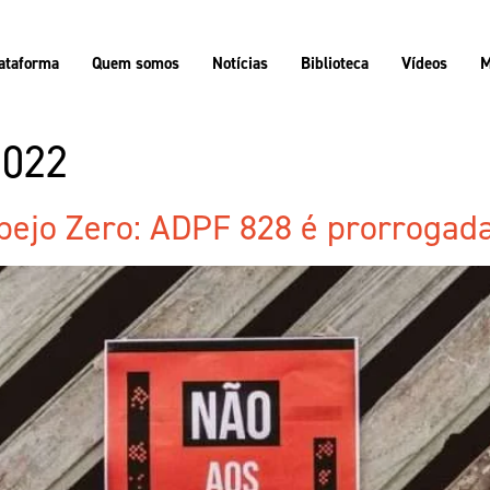
ataforma
Quem somos
Notícias
Biblioteca
Vídeos
M
2022
ejo Zero: ADPF 828 é prorrogada