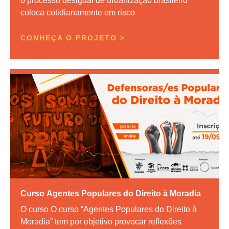
o processo desigual de urbanização brasileiro
coloca cotidianamente em risco
CONHEÇA O PROJETO >
Curso
Agentes Populares do Direito à Moradia
O curso O curso “Agentes Populares do Direito à
Moradia” tem por objetivo provocar reflexões