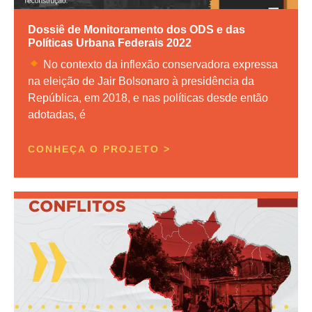
Dossiê de Monitoramento dos ODS e das
Políticas Urbana Federais 2022
No contexto da inflexão conservadora expressa
na eleição de Jair Bolsonaro à presidência da
República, em 2018, e nas políticas desde então
adotadas, é
CONHEÇA O PROJETO >